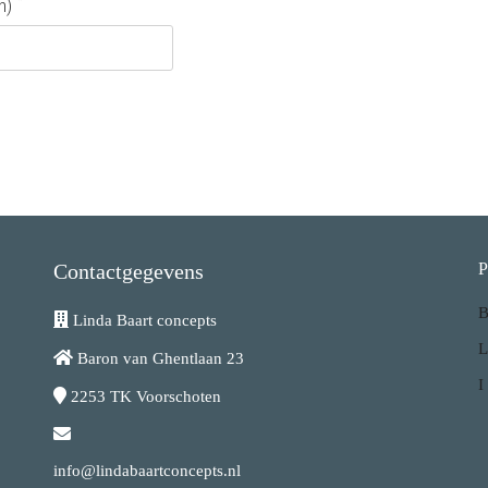
*
n)
Contactgegevens
P
B
Linda Baart concepts
L
Baron van Ghentlaan 23
I
2253 TK
Voorschoten
info@lindabaartconcepts.nl