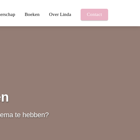
derschap
Boeken
Over Linda
Contact
en
hema te hebben?