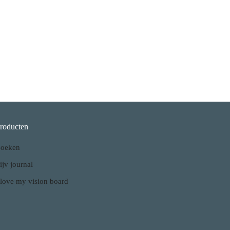
roducten
oeken
ijv journal
 love my vision board